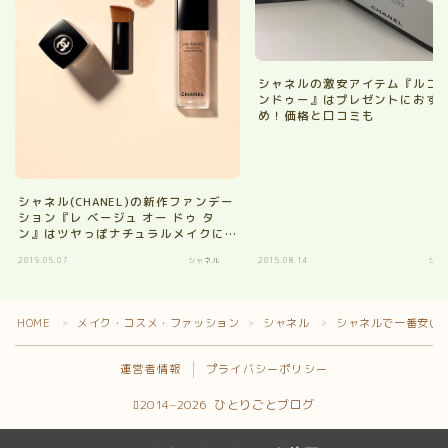
シャネルの激安アイテム『ルコ
ンドゥー』はプレゼントにおす
め！価格と口コミも
シャネル(CHANEL)の新作ファンデー
ション『レ ベージュ オー ドゥ タ
ン』はツヤっぽナチュラルメイクに
オススメ☆その使い方とお値段と評
2019.05.07
シャネル
2015.08.14
シャ
価を口コミ
HOME
メイク・コスメ・ファッション
シャネル
シャネルで一番安い
＞
＞
＞
運営者情報
プライバシーポリシー
2014–2026 ひとりごとブログ