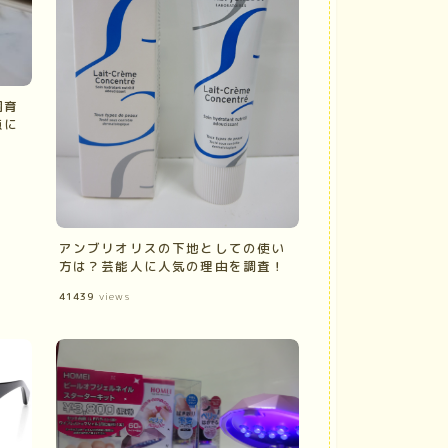
飼育
点に
アンブリオリスの下地としての使い
方は？芸能人に人気の理由を調査！
41439
views