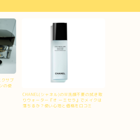
スクサブ
ンの使
CHANEL(シャネル)のW洗顔不要の拭き取
りウォーター『オ ーミセラ』でメイクは
落ちるか？使い心地と価格を口コミ
シャネル(CH
ン『レ ベージ