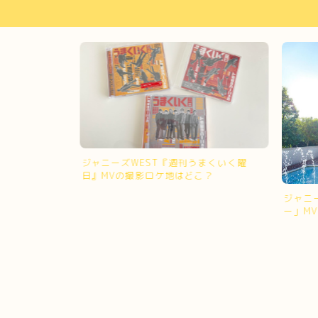
ジャニーズWEST『週刊うまくいく曜
日』MVの撮影ロケ地はどこ？
けど』MVの撮
ジャニ
ー」M