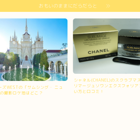
おもいのままにだらだらと
シャネル(CHANEL)のスクラブマ
リマージュソワンエクスフォリア
ーズWESTの「サムシング・ ニュ
い方と口コミ！
Vの撮影ロケ地はどこ？