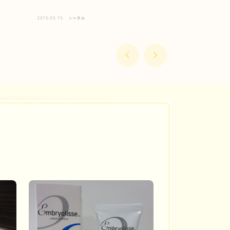
っぽナチュラ
使い方とお値
2019.06.19
シャネル
2019.05.07
シャネ