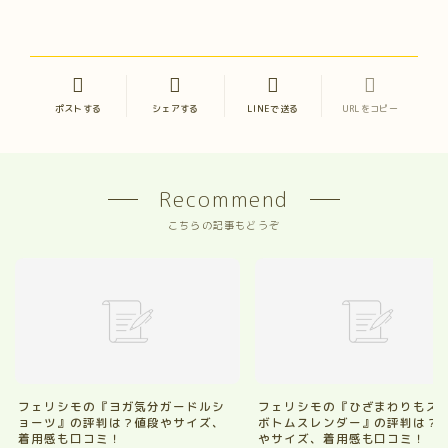
ポストする
シェアする
LINEで送る
URLをコピー
Recommend
こちらの記事もどうぞ
フェリシモの『ヨガ気分ガードルシ
フェリシモの『ひざまわりもス
ョーツ』の評判は？値段やサイズ、
ボトムスレンダー』の評判は？
着用感も口コミ！
やサイズ、着用感も口コミ！