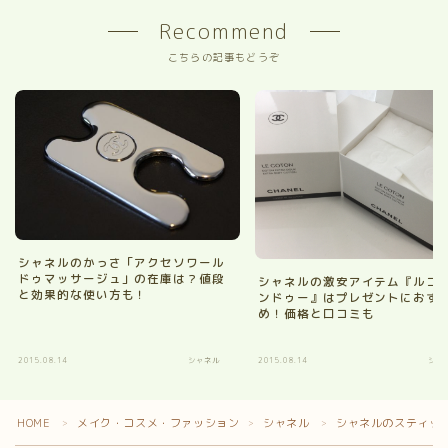
Recommend
こちらの記事もどうぞ
シャネルのかっさ「アクセソワール
ドゥマッサージュ」の在庫は？値段
シャネルの激安アイテム『ルコ
と効果的な使い方も！
ンドゥー』はプレゼントにおす
め！価格と口コミも
2015.08.14
シャネル
2015.08.14
シャ
HOME
メイク・コスメ・ファッション
シャネル
シャネルのスティッ
＞
＞
＞