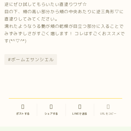
逆にぜひ試してもらいたい直塗りワザ☆
目の下、頬の高い部分から頬の中央あたりに逆三角形▽に
直塗りしてみてください。
濡れたようなうる艶が頬の乾燥が目立つ部分に入ることで
みずみずしさがすごく増します！ コレはすごくおススメで
す(*^▽^*)
#ボームエサンシエル
ポストする
シェアする
LINEで送る
URLをコピー