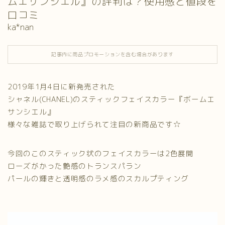
ムエサンシエル』の評判は？使用感と値段を
口コミ
ka*nan
記事内に商品プロモーションを含む場合があります
2019年1月4日に新発売された
シャネル(CHANEL)のスティックフェイスカラー『ボームエ
サンシエル』
様々な雑誌で取り上げられて注目の新商品です☆
今回のこのスティック状のフェイスカラーは2色展開
ローズがかった艶感のトランスパラン
パールの輝きと透明感のラメ感のスカルプティング