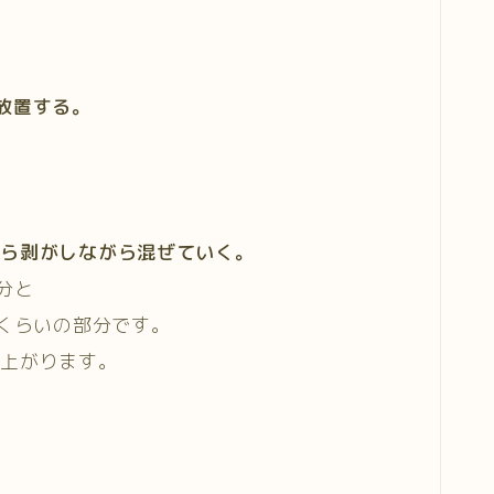
放置する。
から剥がしながら混ぜていく。
分と
3くらいの部分です。
来上がります。