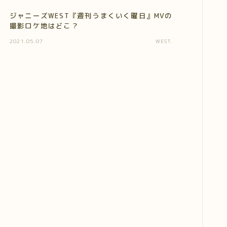
ジャニーズWEST『週刊うまくいく曜日』MVの
撮影ロケ地はどこ？
2021.05.07
WEST.