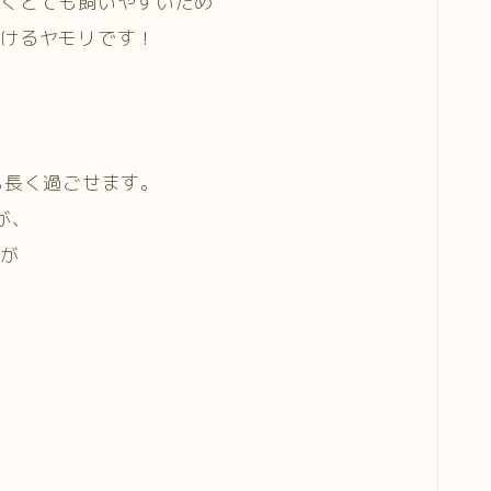
なくとても飼いやすいため
かけるヤモリです！
も長く過ごせます。
が、
すが