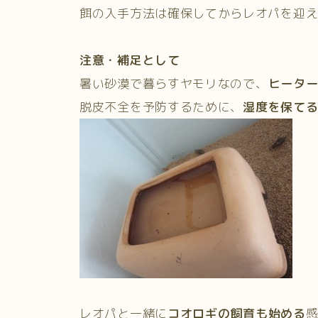
餌の入手方法は確保してからレオパを迎
注意・補足として
暑い砂漠で暮らすヤモリなので、
ヒータ
脱皮不全を予防するために、
湿度を保て
レオパと一緒に
コオロギの飼育も始める