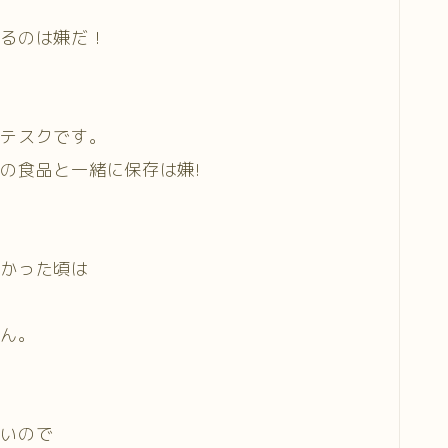
いるのは嫌だ！
ロテスクです。
の食品と一緒に保存は嫌!
なかった頃は
せん。
ないので