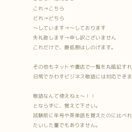
これ→こちら
どれ→どちら
～しています→～しております
失礼致します→申し訳ございません
これだけで、最低限はしのげます。
その他もネットや書店で一覧を丸暗記す
日常でかわすビジネス敬語には対応でき
敬語なんて使えねぇ～！！
とならずに、覚えて下さい。
試験前に年号や英単語を覚えたのに比べ
たいした量でもありません。