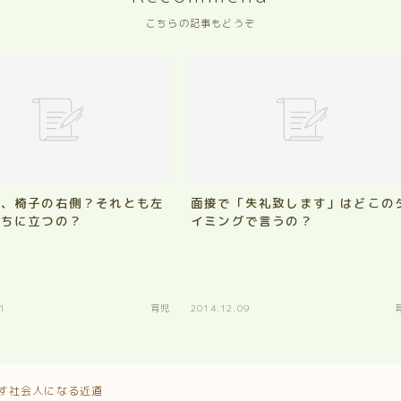
こちらの記事もどうぞ
時、椅子の右側？それとも左
面接で「失礼致します」はどこの
っちに立つの？
イミングで言うの？
1
育児
2014.12.09
す社会人になる近道