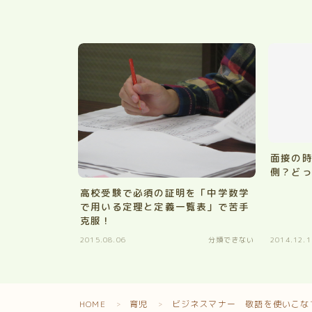
面接の
側？ど
高校受験で必須の証明を「中学数学
で用いる定理と定義一覧表」で苦手
克服！
2015.08.06
分類できない
2014.12.1
HOME
育児
ビジネスマナー 敬語を使いこな
＞
＞