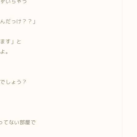
まずいちゃう
うんだっけ？？」
します」と
すよ。
んでしょう？
？
ってない部屋で