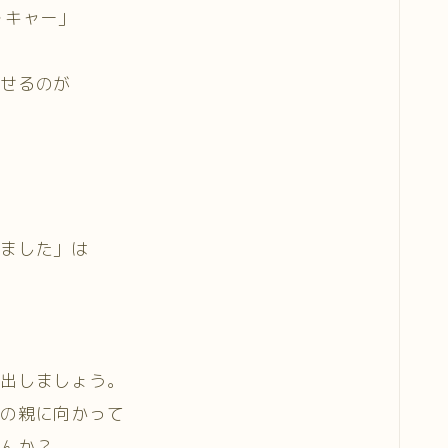
‥キャー」
らせるのが
しました」は
い出しましょう。
女の親に向かって
せんか？